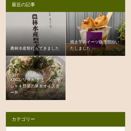
最近の記事
焼き芋スイーツ販売開始い
農林水産祭行ってきました
たしました
KBCシリタカ!放送 シャキ
シャキ野菜の豚葱オイスタ
ー丼
カテゴリー