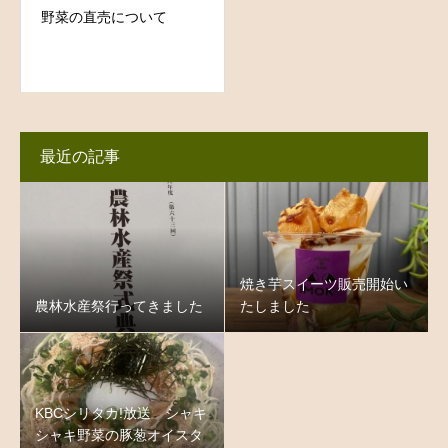
野菜の直売について
最近の記事
焼き芋スイーツ販売開始い
農林水産祭行ってきました
たしました
KBCシリタカ!放送 シャキ
シャキ野菜の豚葱オイスタ