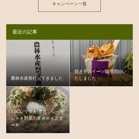
キャンペーン一覧
最近の記事
焼き芋スイーツ販売開始い
農林水産祭行ってきました
たしました
KBCシリタカ!放送 シャキ
シャキ野菜の豚葱オイスタ
ー丼